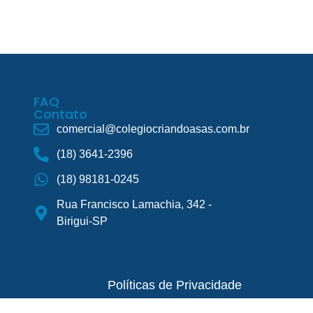
mentação
Depoimentos
FAQ
Contato
FAQ
Contato
comercial@colegiocriandoasas.com.br
(18) 3641-2396
(18) 98181-0245
Rua Francisco Lamachia, 342 -
Birigui-SP
Políticas de Privacidade