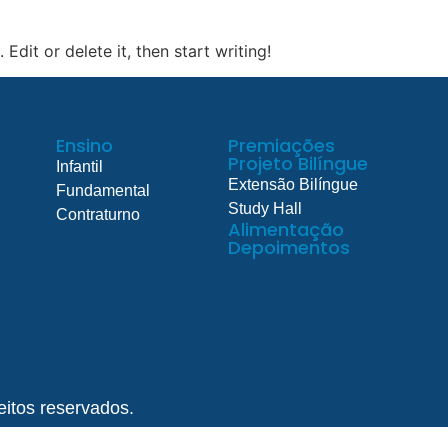
a
Ensino
Premiações
Projeto Bilíngue
Ali
Edit or delete it, then start writing!
Ensino
Premiações
Projeto Bilíngue
Infantil
Extensão Bilíngue
Fundamental
Study Hall
Contraturno
Alimentação
Depoimentos
eitos reservados.