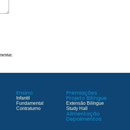
mentar.
Ensino
Premiações
Projeto Bilíngue
Infantil
Fundamental
Extensão Bilíngue
Contraturno
Study Hall
Alimentação
Depoimentos