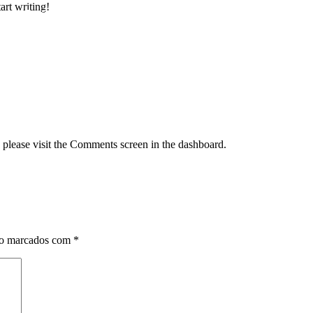
art writing!
a
Ensino
Premiações
Projeto Bilíngue
Ali
, please visit the Comments screen in the dashboard.
ão marcados com
*